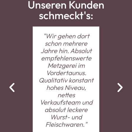
Unseren Kunden
schmeckt's:
"Wir gehen dort
"Sehr 
schon mehrere
Wurst 
Jahre hin. Absolut
leckeres
empfehlenswerte
Nett
Metzgerei im
freun
Vordertaunus.
Bedien
Qualitativ konstant
Beratung
hohes Niveau,
MEIN M
nettes
Kauf
Verkaufsteam und
Metzge
absolut leckere
Vertraue
Wurst- und
besser
Fleischwaren."
Super