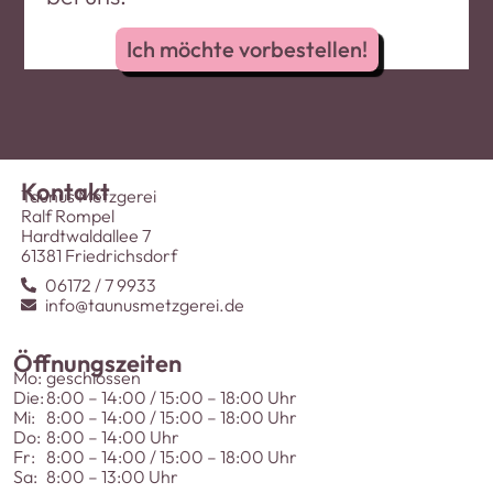
Ich möchte vorbestellen!
Kontakt
Taunus Metzgerei
Ralf Rompel
Hardtwaldallee 7
61381 Friedrichsdorf
06172 / 7 9933
info@taunusmetzgerei.de
Öffnungszeiten
Mo:
geschlossen
Die:
8:00 – 14:00 / 15:00 – 18:00 Uhr
Mi:
8:00 – 14:00 / 15:00 – 18:00 Uhr
Do:
8:00 – 14:00 Uhr
Fr:
8:00 – 14:00 / 15:00 – 18:00 Uhr
Sa:
8:00 – 13:00 Uhr