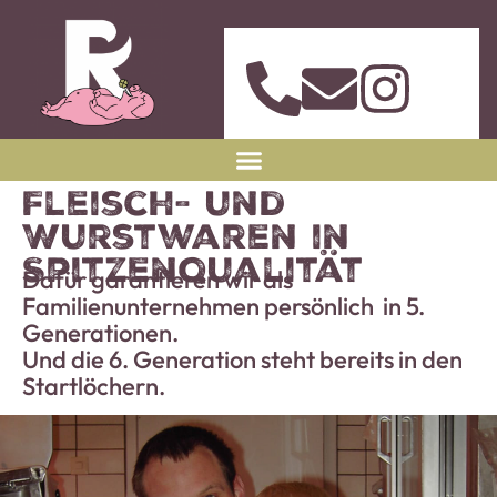
Fleisch- und
Wurstwaren in
Spitzenqualität
Dafür garantieren wir als
Familienunternehmen persönlich in 5.
Generationen.
Und die 6. Generation steht bereits in den
Startlöchern.