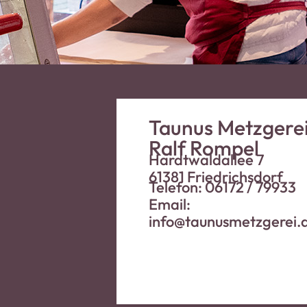
Taunus Metzgere
Ralf Rompel
Hardtwaldallee 7
61381 Friedrichsdorf
Telefon: 06172 / 79933
Email:
info@taunusmetzgerei.