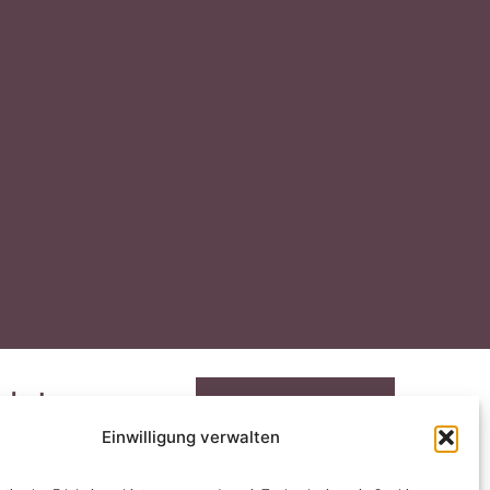
chutz
ssum
 Media
Einwilligung verwalten