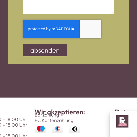
absenden
Wir akzeptieren:
Datens
Impre
Barzahlung
Social
0 – 18:00 Uhr
EC Kartenzahlung
0 – 18:00 Uhr
0 – 18:00 Uhr